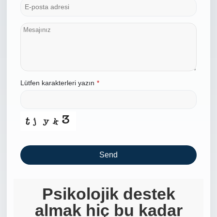
Lütfen karakterleri yazın
*
Send
This
field
Psikolojik destek
should
almak hiç bu kadar
be left