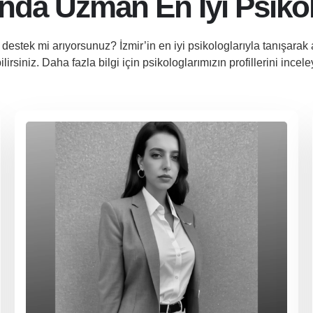
nda Uzman En İyi Psiko
destek mi arıyorsunuz? İzmir’in en iyi psikologlarıyla tanışarak 
lirsiniz. Daha fazla bilgi için psikologlarımızın profillerini inceley