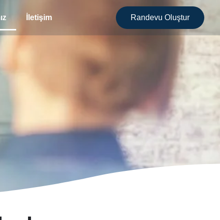
ız
İletişim
Randevu Oluştur