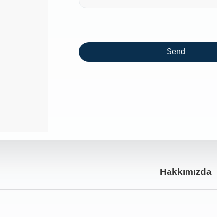
Send
This
field
should
be left
blank
Hakkımızda