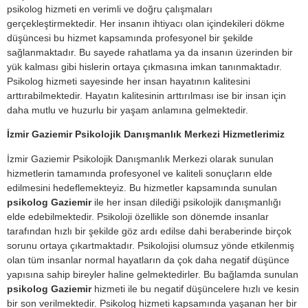
psikolog hizmeti en verimli ve doğru çalışmaları
gerçekleştirmektedir. Her insanın ihtiyacı olan içindekileri dökme
düşüncesi bu hizmet kapsamında profesyonel bir şekilde
sağlanmaktadır. Bu sayede rahatlama ya da insanın üzerinden bir
yük kalması gibi hislerin ortaya çıkmasına imkan tanınmaktadır.
Psikolog hizmeti sayesinde her insan hayatının kalitesini
arttırabilmektedir. Hayatın kalitesinin arttırılması ise bir insan için
daha mutlu ve huzurlu bir yaşam anlamına gelmektedir.
İzmir Gaziemir Psikolojik Danışmanlık Merkezi Hizmetlerimiz
İzmir Gaziemir Psikolojik Danışmanlık Merkezi olarak sunulan
hizmetlerin tamamında profesyonel ve kaliteli sonuçların elde
edilmesini hedeflemekteyiz. Bu hizmetler kapsamında sunulan
psikolog Gaziemir
ile her insan dilediği psikolojik danışmanlığı
elde edebilmektedir. Psikoloji özellikle son dönemde insanlar
tarafından hızlı bir şekilde göz ardı edilse dahi beraberinde birçok
sorunu ortaya çıkartmaktadır. Psikolojisi olumsuz yönde etkilenmiş
olan tüm insanlar normal hayatların da çok daha negatif düşünce
yapısına sahip bireyler haline gelmektedirler. Bu bağlamda sunulan
psikolog Gaziemir
hizmeti ile bu negatif düşüncelere hızlı ve kesin
bir son verilmektedir. Psikolog hizmeti kapsamında yaşanan her bir