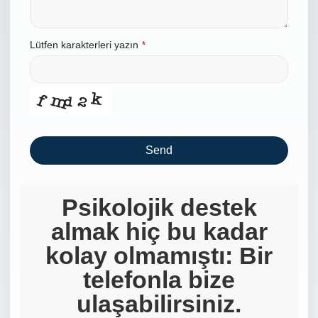
Lütfen karakterleri yazın
*
Send
This
field
Psikolojik destek
should
almak hiç bu kadar
be left
blank
kolay olmamıştı: Bir
telefonla bize
ulaşabilirsiniz.