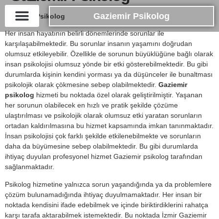
Gaziemir Psikolog
Gaziemir Psikolog
Her insan hayatının belirli dönemlerinde sorunlar ile
karşılaşabilmektedir. Bu sorunlar insanın yaşamını doğrudan
olumsuz etkileyebilir. Özellikle de sorunun büyüklüğüne bağlı olarak
insan psikolojisi olumsuz yönde bir etki gösterebilmektedir. Bu gibi
durumlarda kişinin kendini yorması ya da düşünceler ile bunaltması
psikolojik olarak çökmesine sebep olabilmektedir.
Gaziemir
psikolog
hizmeti bu noktada özel olarak geliştirilmiştir. Yaşanan
her sorunun olabilecek en hızlı ve pratik şekilde çözüme
ulaştırılması ve psikolojik olarak olumsuz etki yaratan sorunların
ortadan kaldırılmasına bu hizmet kapsamında imkan tanınmaktadır.
İnsan psikolojisi çok farklı şekilde etkilenebilmekte ve sorunların
daha da büyümesine sebep olabilmektedir. Bu gibi durumlarda
ihtiyaç duyulan profesyonel hizmet Gaziemir psikolog tarafından
sağlanmaktadır.
Psikolog hizmetine yalnızca sorun yaşandığında ya da problemlere
çözüm bulunamadığında ihtiyaç duyulmamaktadır. Her insan bir
noktada kendisini ifade edebilmek ve içinde biriktirdiklerini rahatça
karşı tarafa aktarabilmek istemektedir. Bu noktada İzmir Gaziemir