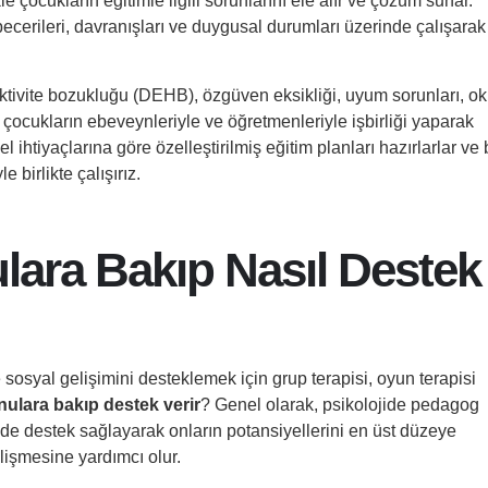
çocukların eğitimle ilgili sorunlarını ele alır ve çözüm sunar.
ecerileri, davranışları ve duygusal durumları üzerinde çalışarak
aktivite bozukluğu (DEHB), özgüven eksikliği, uyum sorunları, ok
, çocukların ebeveynleriyle ve öğretmenleriyle işbirliği yaparak
l ihtiyaçlarına göre özelleştirilmiş eğitim planları hazırlarlar ve
e birlikte çalışırız.
ara Bakıp Nasıl Destek
sosyal gelişimini desteklemek için grup terapisi, oyun terapisi
ulara bakıp destek verir
? Genel olarak, psikolojide pedagog
nde destek sağlayarak onların potansiyellerini en üst düzeye
elişmesine yardımcı olur.