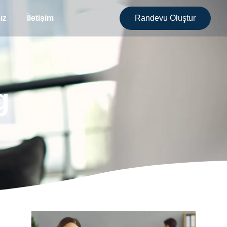
ız
İletişim
Randevu Oluştur
g