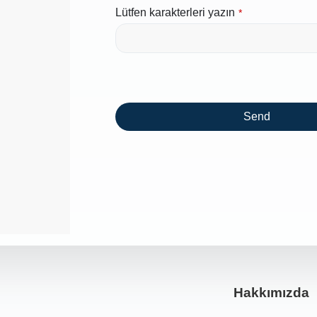
Lütfen karakterleri yazın
*
Send
This
field
should
be left
blank
Hakkımızda